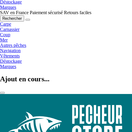
Déstockage
Marques
SAV en France
Paiement sécurisé
Retours faciles
Rechercher
Carpe
Carnassier
Coup
Mer
Autres pêches
Navigation
Vêtements
Déstockage
Marques
Ajout en cours...