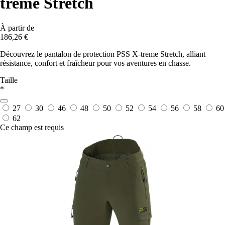
treme Stretch
À partir de
186,26 €
Découvrez le pantalon de protection PSS X-treme Stretch, alliant
résistance, confort et fraîcheur pour vos aventures en chasse.
Taille
*
27
30
46
48
50
52
54
56
58
60
62
Ce champ est requis