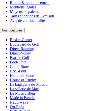
Retour & remboursement
Mentions légales
Moyens de paiement
Tarifs et options de livraison
Avis de confidentialité
Nos boutiques
Basket-Center
Boulevard du Golf
Direct Running
Direct-Volley
Espace Golf
Foot-Store
Galop-Store
Goal-Foot
Handball-Store
House of Rugby
La bagagerie du Motard
La sellerie de Maé
Le Motard Bleu
Made in Paradis
Nauti-wave
On-Fight