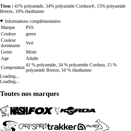
Tissu :
41% polyamide, 34% polyamide Cordura®, 15% polyamide
Breeze, 10% élasthanne
Informations complémentaires
Marque
PSS
Couleur
green
Couleur
Vert
dominante
Genre
Mixte
Age
Adulte
41 % polyamide, 34 % polyamide Cordura, 15 %
Composition
polyamide Breeze, 10 % élasthanne
Loading...
Loading...
Toutes nos marques