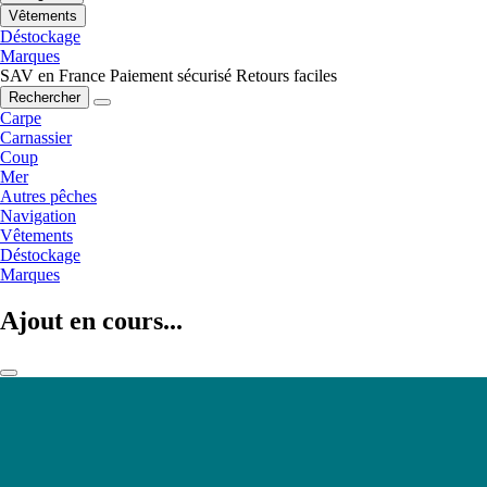
Vêtements
Déstockage
Marques
SAV en France
Paiement sécurisé
Retours faciles
Rechercher
Carpe
Carnassier
Coup
Mer
Autres pêches
Navigation
Vêtements
Déstockage
Marques
Ajout en cours...