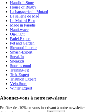
Handball-Store
House of Rugby
La bagagerie du Motard
La sellerie de Maé
Le Motard Bleu
Made in Paradis
Nauti-wave
On-Fight
Padel-Expert
Pet and Garden
Slowood Interior
Smash-Expert
Sneak'In
Sneakids
Sport is good
Training-Fit
Trek-Expert
Triathlon Expert
Vélo-Store
Winter Expert
Abonnez-vous à notre newsletter
Profitez de -10% en vous inscrivant à notre newsletter