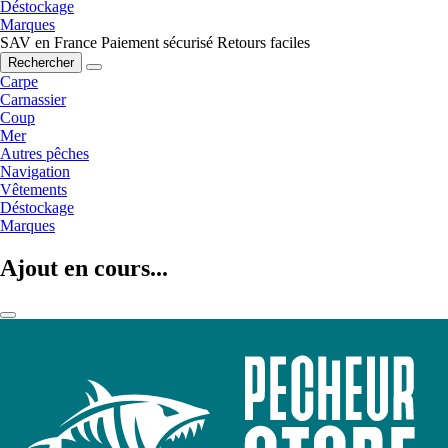
Déstockage
Marques
SAV en France
Paiement sécurisé
Retours faciles
Rechercher
Carpe
Carnassier
Coup
Mer
Autres pêches
Navigation
Vêtements
Déstockage
Marques
Ajout en cours...