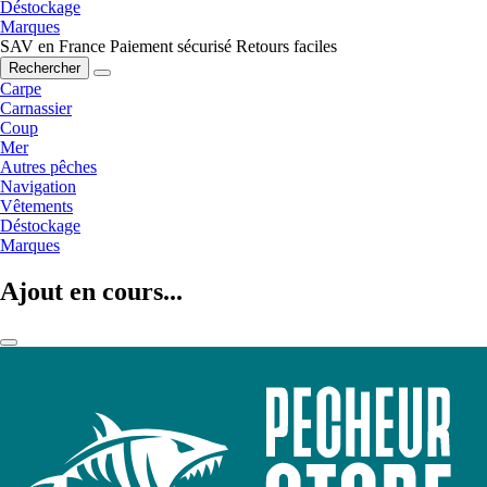
Déstockage
Marques
SAV en France
Paiement sécurisé
Retours faciles
Rechercher
Carpe
Carnassier
Coup
Mer
Autres pêches
Navigation
Vêtements
Déstockage
Marques
Ajout en cours...