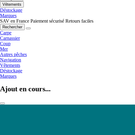
Vêtements
Déstockage
Marques
SAV en France
Paiement sécurisé
Retours faciles
Rechercher
Carpe
Carnassier
Coup
Mer
Autres pêches
Navigation
Vêtements
Déstockage
Marques
Ajout en cours...