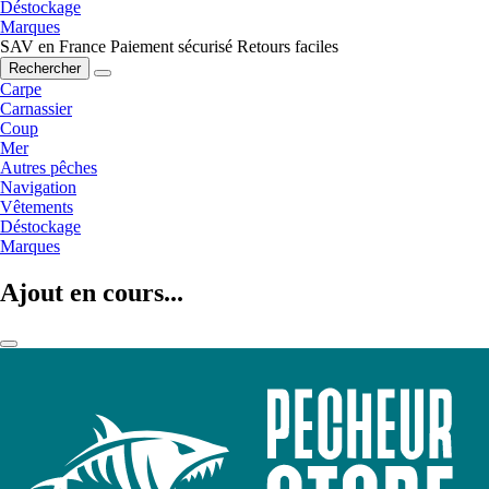
Déstockage
Marques
SAV en France
Paiement sécurisé
Retours faciles
Rechercher
Carpe
Carnassier
Coup
Mer
Autres pêches
Navigation
Vêtements
Déstockage
Marques
Ajout en cours...