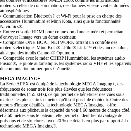
les données et accessoires NMEA 2000, comme les informations
moteurs, celles de consommation, des données vitesse vent et données
atmosphériques.
• Communication Bluetooth® et Wi-Fi pour la prise en charge des
accessoires Humminbird et Minn Kota, ainsi que la fonctionnalité
Navionics®.
• Entrée et sortie HDMI pour connexion d'une caméra et permettant
d'envoyer l'image vers un écran extérieur.
• Compatible ONE-BOAT NETWORK offrant un contrôle des
moteurs électriques Minn Kota® i-Pilot® Link ™ et des ancres talon,
ainsi que des treuils Cannon® Optimum.
• Compatible avec le radar CHIRP Humminbird, les systèmes audio
Fusion®, le pilote automatique, les systèmes radio VHF et les appareils
de commutation numériques CZone®.
MEGA IMAGING+
La Série APEX est équipé de la technologie MEGA Imaging+, des
fréquences de sonar trois fois plus élevées que les fréquences
traditionnelles (455 kHz), ce qui permet de bénéficier des vues sous-
marines les plus claires et nettes qu'il soit possible d'obtenir. Outre des
retours d'image détaillés, la technologie MEGA Imaging+ offre
désormais aux pêcheurs la capacité de voir à 60 mètres de chaque côté,
et à 60 mètres sous le bateau , elle permet d'identifier davantage de
poissons et de structures, avec 20 % de détails en plus par rapport à la
technologie MEGA Imaging®.