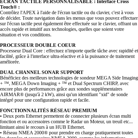
ÉCRAN TACTILE PERSONNALISABLE : Interface Cross
Touch® :
Contrôlez l'APEX à l'aide de l'écran tactile ou du clavier, c'est à vous
de décider. Toute navigation dans les menus que vous pouvez effectuer
sur l'écran tactile peut également être effectuée sur le clavier, offrant un
accès rapide et intuitif aux technologies, quelles que soient votre
situation et vos conditions.
PROCESSEUR DOUBLE COEUR
Processeur Dual Core : effectuez n'importe quelle tâche avec rapidité et
facilité, grâce à l'interface ultra-réactive et à la puissance de traitement
améliorée.
DUAL CHANNEL SONAR SUPPORT
Bénéficiez des meilleurs technologies de sondeur MEGA Side Imaging
+ ™, MEGA Down Imaging + ™ et Dual Spectrum CHIRP, avec
encore plus de performances grâce aux sondes supplémentaires
AIRMAR® (jusqu'à 2 kW), ainsi qu'un identifiant "xid" de sonde
intégré pour une configuration rapide et facile.
FONCTIONNALITÉS RÉSEAU PREMIUM
• Deux ports Ethernet permettent de connecter plusieurs écran multi
fonction et ou accessoires comme le Radar un Moteur, un treuil etc...
limitant ainsi le recours à un HUB Ethernet.
• Réseau NMEA 2000® pour prendre en charge pratiquement toutes