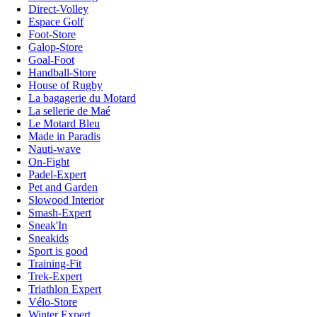
Direct-Volley
Espace Golf
Foot-Store
Galop-Store
Goal-Foot
Handball-Store
House of Rugby
La bagagerie du Motard
La sellerie de Maé
Le Motard Bleu
Made in Paradis
Nauti-wave
On-Fight
Padel-Expert
Pet and Garden
Slowood Interior
Smash-Expert
Sneak'In
Sneakids
Sport is good
Training-Fit
Trek-Expert
Triathlon Expert
Vélo-Store
Winter Expert