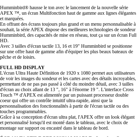
Humminbird® hausse le ton avec le lancement de la nouvelle série
APEX ™, un écran Multifonction haut de gamme aux lignes élégantes
et marquées.
En offrant des écrans toujours plus grand et un menu personnalisable à
souhait, la série APEX dispose des meilleures technologies de sondeur
Humminbird, des capacités de mise en réseau, tout ça sur un écran Full
HD.
Avec 3 tailles d'écran tactile 13, 16 et 19" Humminbird se positionne
sur une offre haut de gamme afin d'équiper les plus beaux bateaux de
pêche et de loisirs.
FULL HD DISPLAY
L'écran Ultra Haute Définition de 1920 x 1080 permet aux utilisateurs
de voir les images du sondeur et les cartes avec des détails incroyables,
permettant de ne pas pas passé à côté du moindre détail, avec 3 tailles
d'écran au choix allant de 13 ", 16" à l'énorme 19 ". L'interface Cross
Touch ™ d'APEX est alimentée par un puissant processeur double
coeur qui offre un contrôle intuitif ultra-rapide, ainsi que la
personnalisation des fonctionnalités à partir de l'écran tactile ou des
touches programmables.
Grâce à sa conception d'écran ultra plat, l'APEX offre un look élégant
et personnalisé lorsqu'il est monté dans le tableau, avec le choix de
montage sur support ou encastré dans le tableau de bord.