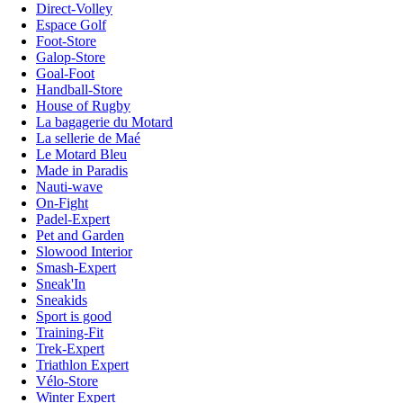
Direct-Volley
Espace Golf
Foot-Store
Galop-Store
Goal-Foot
Handball-Store
House of Rugby
La bagagerie du Motard
La sellerie de Maé
Le Motard Bleu
Made in Paradis
Nauti-wave
On-Fight
Padel-Expert
Pet and Garden
Slowood Interior
Smash-Expert
Sneak'In
Sneakids
Sport is good
Training-Fit
Trek-Expert
Triathlon Expert
Vélo-Store
Winter Expert