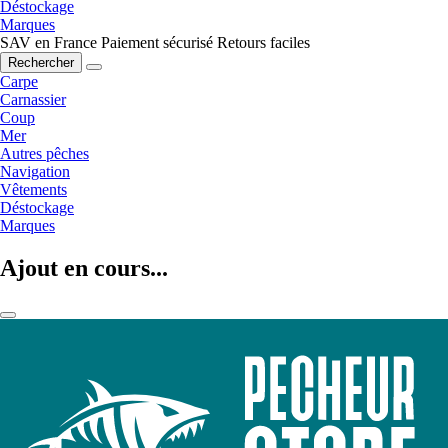
Déstockage
Marques
SAV en France
Paiement sécurisé
Retours faciles
Rechercher
Carpe
Carnassier
Coup
Mer
Autres pêches
Navigation
Vêtements
Déstockage
Marques
Ajout en cours...