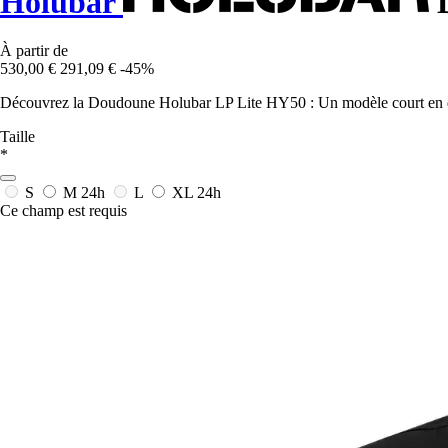
Holubar
D
À partir de
530,00 €
291,09 €
-45%
Découvrez la Doudoune Holubar LP Lite HY50 : Un modèle court en duv
Taille
*
S
M
24h
L
XL
24h
Ce champ est requis