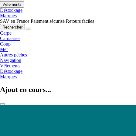
Vêtements
Déstockage
Marques
SAV en France
Paiement sécurisé
Retours faciles
Rechercher
Carpe
Carnassier
Coup
Mer
Autres pêches
Navigation
Vêtements
Déstockage
Marques
Ajout en cours...