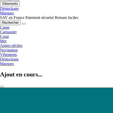
Vêtements
Déstockage
Marques
SAV en France
Paiement sécurisé
Retours faciles
Rechercher
Carpe
Carnassier
Coup
Mer
Autres pêches
Navigation
Vêtements
Déstockage
Marques
Ajout en cours...