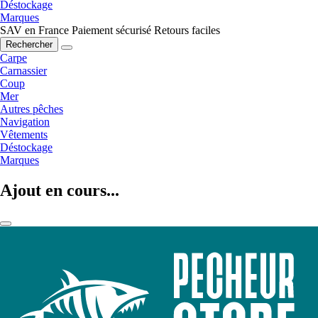
Déstockage
Marques
SAV en France
Paiement sécurisé
Retours faciles
Rechercher
Carpe
Carnassier
Coup
Mer
Autres pêches
Navigation
Vêtements
Déstockage
Marques
Ajout en cours...