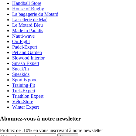
Handball-Store
House of Rugby
La bagagerie du Motard
La sellerie de Maé
Le Motard Bleu
Made in Paradis
Nauti-wave
On-Fight
Padel-Expert
Pet and Garden
Slowood Interior
Smash-Expert
Sneak'In
Sneakids
Sport is good
Training-Fit
Trek-Expert
Triathlon Expert
Vélo-Store
Winter Expert
Abonnez-vous à notre newsletter
Profitez de -10% en vous inscrivant à notre newsletter