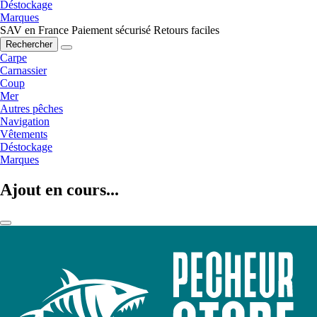
Déstockage
Marques
SAV en France
Paiement sécurisé
Retours faciles
Rechercher
Carpe
Carnassier
Coup
Mer
Autres pêches
Navigation
Vêtements
Déstockage
Marques
Ajout en cours...