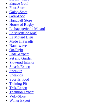
Espace Golf
Foot-Store
Galop-Store
Goal-Foot
Handball-Store
House of Rugby
La bagagerie du Motard
La sellerie de Maé
Le Motard Bleu
Made in Paradis
Nauti-wave
On-Fight
Padel-Expert
Pet and Garden
Slowood Interior
Smash-Expert
Sneak'In
Sneakids
Sport is good
Training-Fit
Trek-Expert
Triathlon Expert
Vélo-Store
Winter Expert