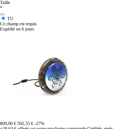
Taille
*
TU
Ce champ est requis
Expédié en 6 jours
809,00 €
592,55 €
-27%
+29,63 €
offerts sur votre prochaine commande
Crédités après