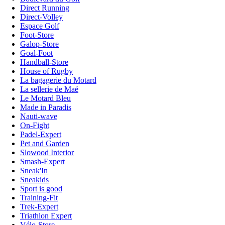
Direct Running
Direct-Volley
Espace Golf
Foot-Store
Galop-Store
Goal-Foot
Handball-Store
House of Rugby
La bagagerie du Motard
La sellerie de Maé
Le Motard Bleu
Made in Paradis
Nauti-wave
On-Fight
Padel-Expert
Pet and Garden
Slowood Interior
Smash-Expert
Sneak'In
Sneakids
Sport is good
Training-Fit
Trek-Expert
Triathlon Expert
Vélo-Store