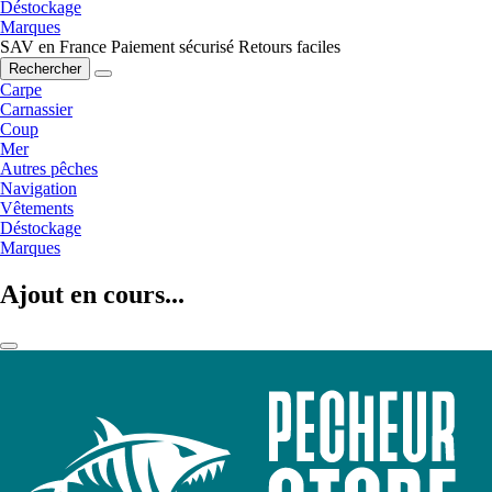
Déstockage
Marques
SAV en France
Paiement sécurisé
Retours faciles
Rechercher
Carpe
Carnassier
Coup
Mer
Autres pêches
Navigation
Vêtements
Déstockage
Marques
Ajout en cours...