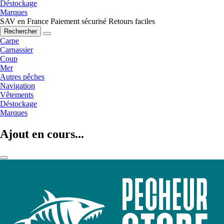
Déstockage
Marques
SAV en France
Paiement sécurisé
Retours faciles
Rechercher
Carpe
Carnassier
Coup
Mer
Autres pêches
Navigation
Vêtements
Déstockage
Marques
Ajout en cours...