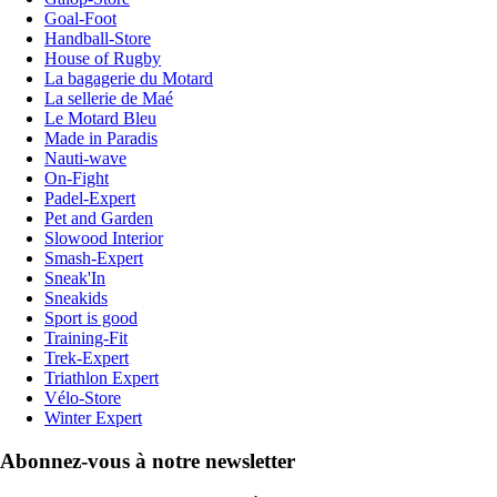
Goal-Foot
Handball-Store
House of Rugby
La bagagerie du Motard
La sellerie de Maé
Le Motard Bleu
Made in Paradis
Nauti-wave
On-Fight
Padel-Expert
Pet and Garden
Slowood Interior
Smash-Expert
Sneak'In
Sneakids
Sport is good
Training-Fit
Trek-Expert
Triathlon Expert
Vélo-Store
Winter Expert
Abonnez-vous à notre newsletter