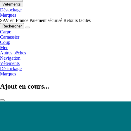
Vêtements
Déstockage
Marques
SAV en France
Paiement sécurisé
Retours faciles
Rechercher
Carpe
Carnassier
Coup
Mer
Autres pêches
Navigation
Vêtements
Déstockage
Marques
Ajout en cours...