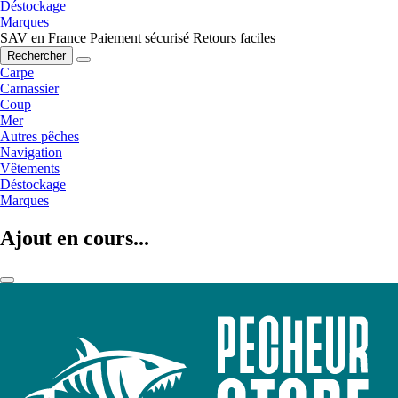
Déstockage
Marques
SAV en France
Paiement sécurisé
Retours faciles
Rechercher
Carpe
Carnassier
Coup
Mer
Autres pêches
Navigation
Vêtements
Déstockage
Marques
Ajout en cours...