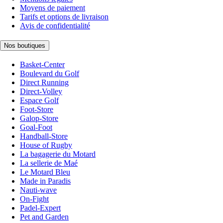
Moyens de paiement
Tarifs et options de livraison
Avis de confidentialité
Nos boutiques
Basket-Center
Boulevard du Golf
Direct Running
Direct-Volley
Espace Golf
Foot-Store
Galop-Store
Goal-Foot
Handball-Store
House of Rugby
La bagagerie du Motard
La sellerie de Maé
Le Motard Bleu
Made in Paradis
Nauti-wave
On-Fight
Padel-Expert
Pet and Garden