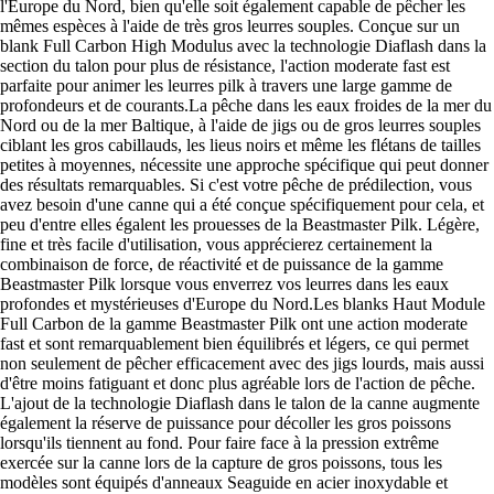
l'Europe du Nord, bien qu'elle soit également capable de pêcher les
mêmes espèces à l'aide de très gros leurres souples. Conçue sur un
blank Full Carbon High Modulus avec la technologie Diaflash dans la
section du talon pour plus de résistance, l'action moderate fast est
parfaite pour animer les leurres pilk à travers une large gamme de
profondeurs et de courants.La pêche dans les eaux froides de la mer du
Nord ou de la mer Baltique, à l'aide de jigs ou de gros leurres souples
ciblant les gros cabillauds, les lieus noirs et même les flétans de tailles
petites à moyennes, nécessite une approche spécifique qui peut donner
des résultats remarquables. Si c'est votre pêche de prédilection, vous
avez besoin d'une canne qui a été conçue spécifiquement pour cela, et
peu d'entre elles égalent les prouesses de la Beastmaster Pilk. Légère,
fine et très facile d'utilisation, vous apprécierez certainement la
combinaison de force, de réactivité et de puissance de la gamme
Beastmaster Pilk lorsque vous enverrez vos leurres dans les eaux
profondes et mystérieuses d'Europe du Nord.Les blanks Haut Module
Full Carbon de la gamme Beastmaster Pilk ont une action moderate
fast et sont remarquablement bien équilibrés et légers, ce qui permet
non seulement de pêcher efficacement avec des jigs lourds, mais aussi
d'être moins fatiguant et donc plus agréable lors de l'action de pêche.
L'ajout de la technologie Diaflash dans le talon de la canne augmente
également la réserve de puissance pour décoller les gros poissons
lorsqu'ils tiennent au fond. Pour faire face à la pression extrême
exercée sur la canne lors de la capture de gros poissons, tous les
modèles sont équipés d'anneaux Seaguide en acier inoxydable et