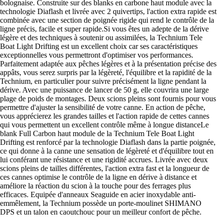
bolognaise. Construite sur des blanks en carbone haut module avec la
technologie Diaflash et livrée avec 2 quivertips, l'action extra rapide est
combinée avec une section de poignée rigide qui rend le contrôle de la
ligne précis, facile et super rapide.Si vous êtes un adepte de la dérive
légère et des techniques à soutenir ou assimilées, la Technium Tele
Boat Light Drifting est un excellent choix car ses caractéristiques
exceptionnelles vous permettront d'optimiser vos performances.
Parfaitement adaptée aux pêches légères et à la présentation précise des
appâts, vous serez surpris par la légèreté, l'équilibre et la rapidité de la
Technium, en particulier pour suivre précisément la ligne pendant la
dérive. Avec une puissance de lancer de 50 g, elle couvrira une large
plage de poids de montages. Deux scions pleins sont fournis pour vous
permettre d'ajuster la sensibilité de votre canne. En action de pêche,
vous apprécierez les grandes tailles et l'action rapide de cettes cannes
qui vous permettent un excellent contrôle même à longue distanceLe
blank Full Carbon haut module de la Technium Tele Boat Light
Drifting est renforcé par la technologie Diaflash dans la partie poignée,
ce qui donne à la canne une sensation de légèreté et d'équilibre tout en
lui conférant une résistance et une rigidité accrues. Livrée avec deux
scions pleins de tailles différentes, l'action extra fast et la longueur de
ces cannes optimise le contrôle de la ligne en dérive à distance et
améliore la réaction du scion à la touche pour des ferrages plus
efficaces. Equipée d'anneaux Seaguide en acier inoxydable anti-
emmêlement, la Technium possède un porte-moulinet SHIMANO
DPS et un talon en caoutchouc pour un meilleur confort de pêche.