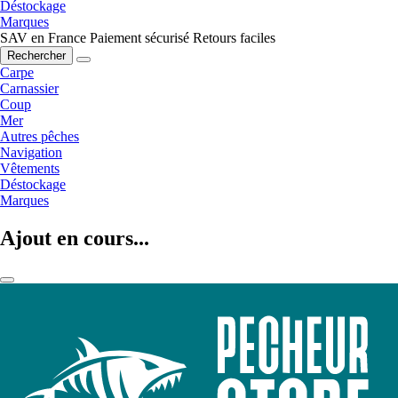
Déstockage
Marques
SAV en France
Paiement sécurisé
Retours faciles
Rechercher
Carpe
Carnassier
Coup
Mer
Autres pêches
Navigation
Vêtements
Déstockage
Marques
Ajout en cours...