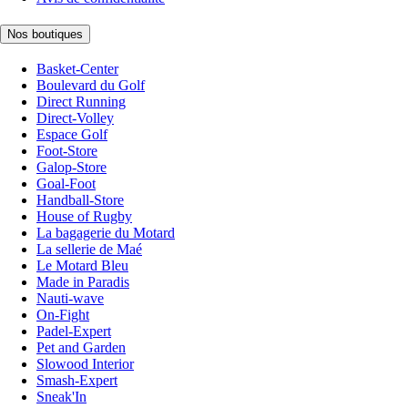
Nos boutiques
Basket-Center
Boulevard du Golf
Direct Running
Direct-Volley
Espace Golf
Foot-Store
Galop-Store
Goal-Foot
Handball-Store
House of Rugby
La bagagerie du Motard
La sellerie de Maé
Le Motard Bleu
Made in Paradis
Nauti-wave
On-Fight
Padel-Expert
Pet and Garden
Slowood Interior
Smash-Expert
Sneak'In