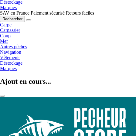
Déstockage
Marques
SAV en France
Paiement sécurisé
Retours faciles
Rechercher
Carpe
Carnassier
Coup
Mer
Autres pêches
Navigation
Vêtements
Déstockage
Marques
Ajout en cours...