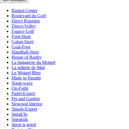
Basket-Center
Boulevard du Golf
Direct Running
Direct-Volley
Espace Golf
Foot-Store
Galop-Store
Goal-Foot
Handball-Store
House of Rugby
La bagagerie du Motard
La sellerie de Maé
Le Motard Bleu
Made in Paradis
Nauti-wave
On-Fight
Padel-Expert
Pet and Garden
Slowood Interior
Smash-Expert
Sneak'In
Sneakids
Sport is good