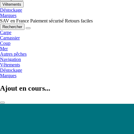
Vêtements
Déstockage
Marques
SAV en France
Paiement sécurisé
Retours faciles
Rechercher
Carpe
Carnassier
Coup
Mer
Autres pêches
Navigation
Vêtements
Déstockage
Marques
Ajout en cours...