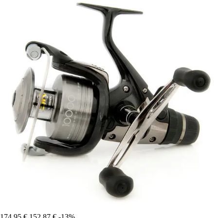
174,95 €
152,87 €
-13%