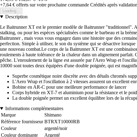
+7,64 €
offerts sur votre prochaine commande
Crédités après validati
Loading...
Description
Le Baitrunner XT est le premier modèle de Baitrunner "traditionnel". Ave
stalking, ou pour les espèces spécialisées comme le barbeau et la brème
Baitrunner , mais vous vous engagez dans une histoire que des centaine
perfection. Simple à utiliser, le son du système qui se désactive lors
une nouveau combat.Le corps de la Baitrunner XT est une combinaison hyb
roulements à haute tolérance de la chaleur dans un alignement parfait. C'
pêche. L'enroulement de la ligne est assurée par l'Aero Wrap et l'oscilla
10000 sont toutes deux équipées d'une double poignée, qui est magnifiq
Superbe cosmétique noire discrète avec des détails chromés supp
L'Aero Wrap et l'oscillation à 2 vitesses assurent un excellent en
Bobine en AR-C pour une meilleure performance de lancer
Corps hybride en XT-7 et aluminium pour la résistance et le poid
La double poignée permet un excellent équilibre lors de la récupé
Informations complémentaires
Marque
Shimano
Référence fournisseur
BTRXT10000RB
Couleur
argenté/noir
Couleur dominante
Argenté