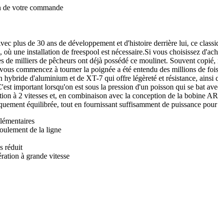
on de votre commande
c plus de 30 ans de développement et d'histoire derrière lui, ce classiqu
, où une installation de freespool est nécessaire.Si vous choisissez d'a
s de milliers de pêcheurs ont déjà possédé ce moulinet. Souvent copié, 
que vous commencez à tourner la poignée a été entendu des millions de 
ride d'aluminium et de XT-7 qui offre légèreté et résistance, ainsi que
est important lorsqu'on est sous la pression d'un poisson qui se bat avec 
tion à 2 vitesses et, en combinaison avec la conception de la bobine AR-C
uement équilibrée, tout en fournissant suffisamment de puissance pour c
lémentaires
roulement de la ligne
s réduit
ration à grande vitesse