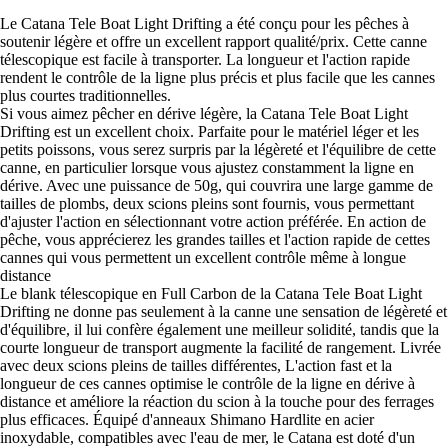
Le Catana Tele Boat Light Drifting a été conçu pour les pêches à
soutenir légère et offre un excellent rapport qualité/prix. Cette canne
télescopique est facile à transporter. La longueur et l'action rapide
rendent le contrôle de la ligne plus précis et plus facile que les cannes
plus courtes traditionnelles.
Si vous aimez pêcher en dérive légère, la Catana Tele Boat Light
Drifting est un excellent choix. Parfaite pour le matériel léger et les
petits poissons, vous serez surpris par la légèreté et l'équilibre de cette
canne, en particulier lorsque vous ajustez constamment la ligne en
dérive. Avec une puissance de 50g, qui couvrira une large gamme de
tailles de plombs, deux scions pleins sont fournis, vous permettant
d'ajuster l'action en sélectionnant votre action préférée. En action de
pêche, vous apprécierez les grandes tailles et l'action rapide de cettes
cannes qui vous permettent un excellent contrôle même à longue
distance
Le blank télescopique en Full Carbon de la Catana Tele Boat Light
Drifting ne donne pas seulement à la canne une sensation de légèreté et
d'équilibre, il lui confère également une meilleur solidité, tandis que la
courte longueur de transport augmente la facilité de rangement. Livrée
avec deux scions pleins de tailles différentes, L'action fast et la
longueur de ces cannes optimise le contrôle de la ligne en dérive à
distance et améliore la réaction du scion à la touche pour des ferrages
plus efficaces. Équipé d'anneaux Shimano Hardlite en acier
inoxydable, compatibles avec l'eau de mer, le Catana est doté d'un