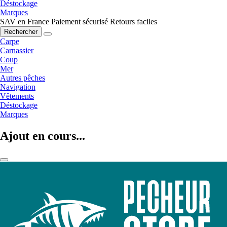
Déstockage
Marques
SAV en France
Paiement sécurisé
Retours faciles
Rechercher
Carpe
Carnassier
Coup
Mer
Autres pêches
Navigation
Vêtements
Déstockage
Marques
Ajout en cours...