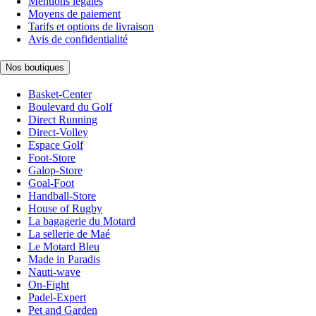
Mentions légales
Moyens de paiement
Tarifs et options de livraison
Avis de confidentialité
Nos boutiques
Basket-Center
Boulevard du Golf
Direct Running
Direct-Volley
Espace Golf
Foot-Store
Galop-Store
Goal-Foot
Handball-Store
House of Rugby
La bagagerie du Motard
La sellerie de Maé
Le Motard Bleu
Made in Paradis
Nauti-wave
On-Fight
Padel-Expert
Pet and Garden