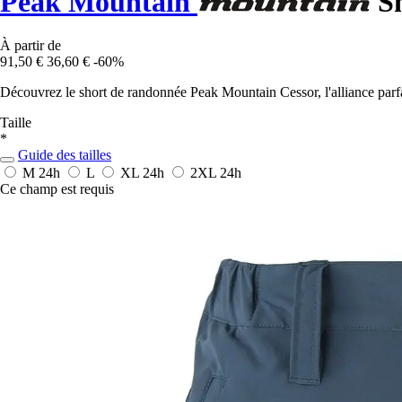
Peak Mountain
Sh
À partir de
91,50 €
36,60 €
-60%
Découvrez le short de randonnée Peak Mountain Cessor, l'alliance parfa
Taille
*
Guide des tailles
M
24h
L
XL
24h
2XL
24h
Ce champ est requis