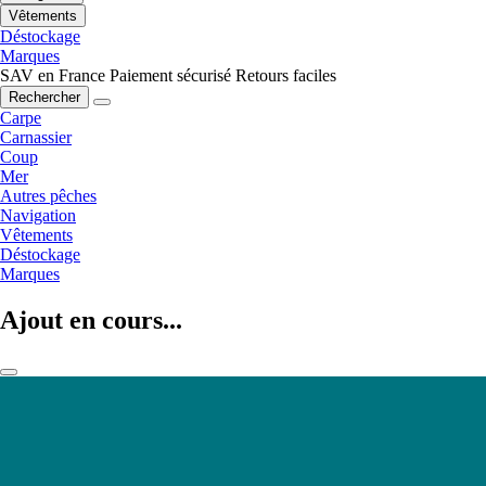
Vêtements
Déstockage
Marques
SAV en France
Paiement sécurisé
Retours faciles
Rechercher
Carpe
Carnassier
Coup
Mer
Autres pêches
Navigation
Vêtements
Déstockage
Marques
Ajout en cours...