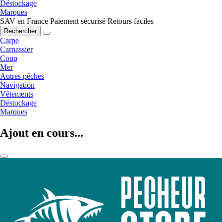
Déstockage
Marques
SAV en France
Paiement sécurisé
Retours faciles
Rechercher
Carpe
Carnassier
Coup
Mer
Autres pêches
Navigation
Vêtements
Déstockage
Marques
Ajout en cours...