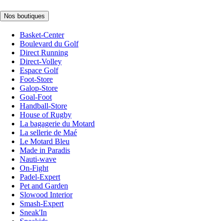
Nos boutiques
Basket-Center
Boulevard du Golf
Direct Running
Direct-Volley
Espace Golf
Foot-Store
Galop-Store
Goal-Foot
Handball-Store
House of Rugby
La bagagerie du Motard
La sellerie de Maé
Le Motard Bleu
Made in Paradis
Nauti-wave
On-Fight
Padel-Expert
Pet and Garden
Slowood Interior
Smash-Expert
Sneak'In