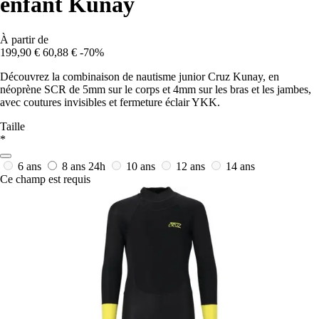
enfant Kunay
À partir de
199,90 €
60,88 €
-70%
Découvrez la combinaison de nautisme junior Cruz Kunay, en
néoprène SCR de 5mm sur le corps et 4mm sur les bras et les jambes,
avec coutures invisibles et fermeture éclair YKK.
Taille
*
6 ans
8 ans
24h
10 ans
12 ans
14 ans
Ce champ est requis