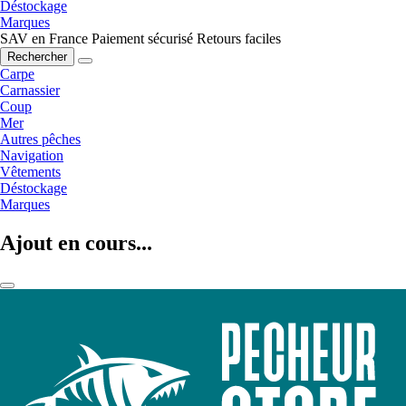
Déstockage
Marques
SAV en France
Paiement sécurisé
Retours faciles
Rechercher
Carpe
Carnassier
Coup
Mer
Autres pêches
Navigation
Vêtements
Déstockage
Marques
Ajout en cours...