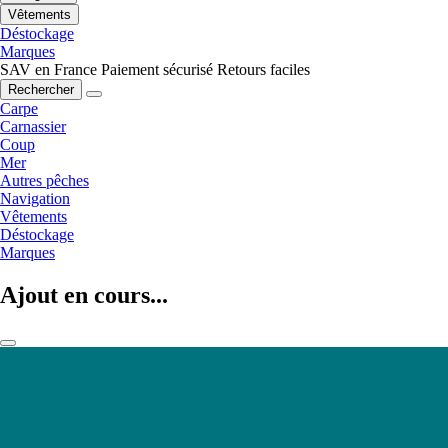
Vêtements
Déstockage
Marques
SAV en France
Paiement sécurisé
Retours faciles
Rechercher
Carpe
Carnassier
Coup
Mer
Autres pêches
Navigation
Vêtements
Déstockage
Marques
Ajout en cours...