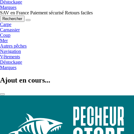
Déstockage
Marques
SAV en France
Paiement sécurisé
Retours faciles
Rechercher
Carpe
Carnassier
Coup
Mer
Autres pêches
Navigation
Vêtements
Déstockage
Marques
Ajout en cours...