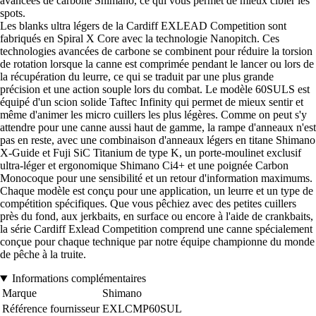
avancées de carbone Shimano, ce qui vous permet de mieux cibler les
spots.
Les blanks ultra légers de la Cardiff EXLEAD Competition sont
fabriqués en Spiral X Core avec la technologie Nanopitch. Ces
technologies avancées de carbone se combinent pour réduire la torsion
de rotation lorsque la canne est comprimée pendant le lancer ou lors de
la récupération du leurre, ce qui se traduit par une plus grande
précision et une action souple lors du combat. Le modèle 60SULS est
équipé d'un scion solide Taftec Infinity qui permet de mieux sentir et
même d'animer les micro cuillers les plus légères. Comme on peut s'y
attendre pour une canne aussi haut de gamme, la rampe d'anneaux n'est
pas en reste, avec une combinaison d'anneaux légers en titane Shimano
X-Guide et Fuji SiC Titanium de type K, un porte-moulinet exclusif
ultra-léger et ergonomique Shimano Ci4+ et une poignée Carbon
Monocoque pour une sensibilité et un retour d'information maximums.
Chaque modèle est conçu pour une application, un leurre et un type de
compétition spécifiques. Que vous pêchiez avec des petites cuillers
près du fond, aux jerkbaits, en surface ou encore à l'aide de crankbaits,
la série Cardiff Exlead Competition comprend une canne spécialement
conçue pour chaque technique par notre équipe championne du monde
de pêche à la truite.
Informations complémentaires
Marque
Shimano
Référence fournisseur
EXLCMP60SUL