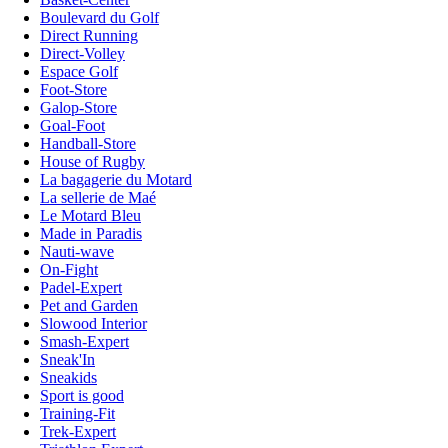
Boulevard du Golf
Direct Running
Direct-Volley
Espace Golf
Foot-Store
Galop-Store
Goal-Foot
Handball-Store
House of Rugby
La bagagerie du Motard
La sellerie de Maé
Le Motard Bleu
Made in Paradis
Nauti-wave
On-Fight
Padel-Expert
Pet and Garden
Slowood Interior
Smash-Expert
Sneak'In
Sneakids
Sport is good
Training-Fit
Trek-Expert