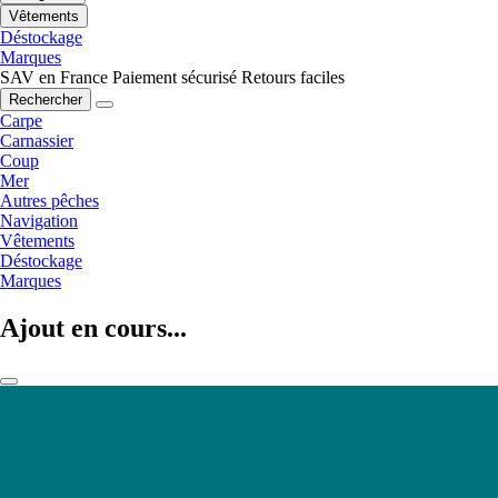
Vêtements
Déstockage
Marques
SAV en France
Paiement sécurisé
Retours faciles
Rechercher
Carpe
Carnassier
Coup
Mer
Autres pêches
Navigation
Vêtements
Déstockage
Marques
Ajout en cours...