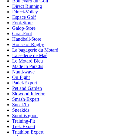
Boulevard du Golf
Direct Running
Direct-Volley
Espace Golf
Foot-Store
Galop-Store
Goal-Foot
Handball-Store
House of Rugby
La bagagerie du Motard
La sellerie de Maé
Le Motard Bleu
Made in Paradis
Nauti-wave
On-Fight
Padel-Expert
Pet and Garden
Slowood Interior
Smash-Expert
Sneak'In
Sneakids
Sport is good
Training-Fit
Trek-Expert
Triathlon Expert