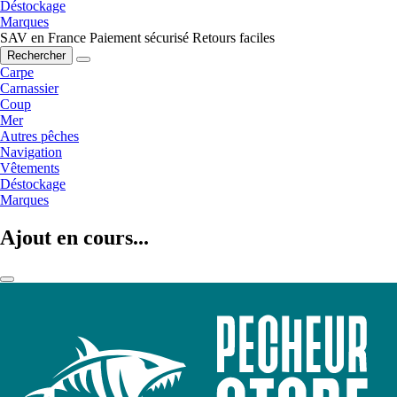
Déstockage
Marques
SAV en France
Paiement sécurisé
Retours faciles
Rechercher
Carpe
Carnassier
Coup
Mer
Autres pêches
Navigation
Vêtements
Déstockage
Marques
Ajout en cours...