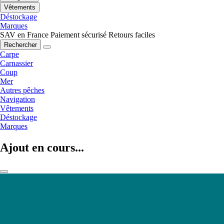
Vêtements
Déstockage
Marques
SAV en France
Paiement sécurisé
Retours faciles
Rechercher
Carpe
Carnassier
Coup
Mer
Autres pêches
Navigation
Vêtements
Déstockage
Marques
Ajout en cours...