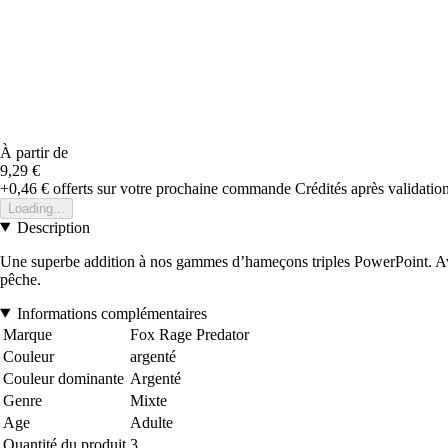
À partir de
9,29 €
+0,46 €
offerts sur votre prochaine commande
Crédités après validati
Loading...
Description
Une superbe addition à nos gammes d’hameçons triples PowerPoint. Avec
pêche.
Informations complémentaires
Marque
Fox Rage Predator
Couleur
argenté
Couleur dominante
Argenté
Genre
Mixte
Age
Adulte
Quantité du produit
3