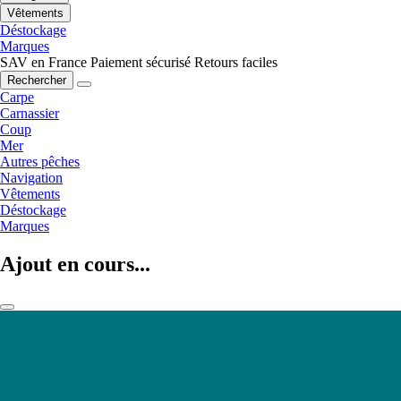
Vêtements
Déstockage
Marques
SAV en France
Paiement sécurisé
Retours faciles
Rechercher
Carpe
Carnassier
Coup
Mer
Autres pêches
Navigation
Vêtements
Déstockage
Marques
Ajout en cours...