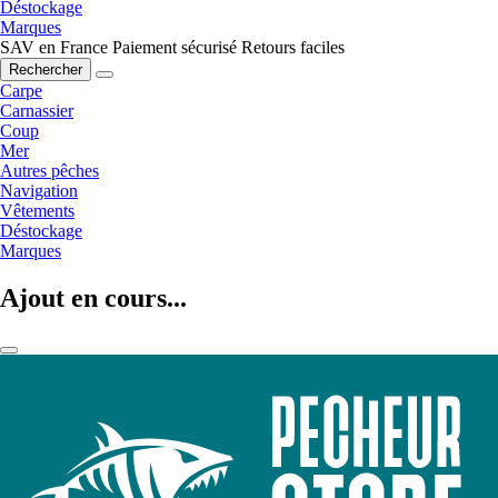
Déstockage
Marques
SAV en France
Paiement sécurisé
Retours faciles
Rechercher
Carpe
Carnassier
Coup
Mer
Autres pêches
Navigation
Vêtements
Déstockage
Marques
Ajout en cours...