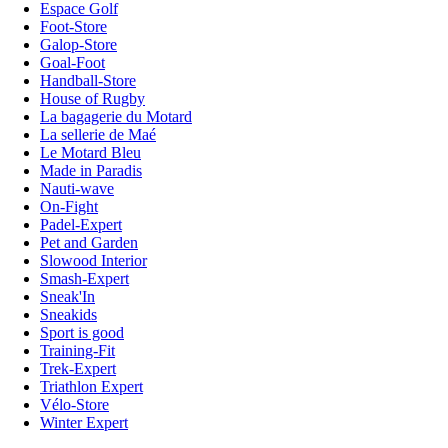
Espace Golf
Foot-Store
Galop-Store
Goal-Foot
Handball-Store
House of Rugby
La bagagerie du Motard
La sellerie de Maé
Le Motard Bleu
Made in Paradis
Nauti-wave
On-Fight
Padel-Expert
Pet and Garden
Slowood Interior
Smash-Expert
Sneak'In
Sneakids
Sport is good
Training-Fit
Trek-Expert
Triathlon Expert
Vélo-Store
Winter Expert