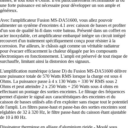
basses, le tout sous 4 Ohms. Il est particulièrement recommandé là où
une forte puissance est nécessaire pour développer un son ample et
généreux.
Avec l'amplificateur Fusion MS-DA51600, vous allez pouvoir
alimenter un système d'enceintes 4.1 avec caisson de basses et profiter
d'un son de qualité hi-fi dans votre bateau. Présenté dans un coffret en
acier inoxydable, cet amplificateur embarqué intègre un circuit intégré
recouvert d'un traitement spécifiquement conçu pour résister à la
corrosion. Par ailleurs, le châssis agit comme un véritable radiateur
pour évacuer efficacement la chaleur dégagée par les composants
électroniques en fonctionnement. L'ampli est préservé de tout risque de
surchauffe, limitant ainsi la distorsion des signaux.
L'amplification numérique (classe D) du Fusion MS-DA51600 délivre
une puissance totale de 570 Watts RMS lorsque la charge est sous 4
Ohms. La puissance passe à 4 x 130 Watts + 330 W RMS sous 2
Ohms et peut atteindre 2 x 250 Watts + 250 Watts sous 4 ohms en
effectuant un pontage des sorties enceintes. Le filtrage des fréquences
permet d'ajuster le signal aux caractéristiques des enceintes et du
caisson de basses utilisés afin d'en exploiter sans risque tout le potentiel
de l'ampli. Les filtres passe-haut et passe-bas des sorties enceintes sont
réglables de 32 à 320 Hz, le filtre passe-haut du caisson étant ajustable
de 10 à 80 Hz.
Dissipateur thermique en alliage d'aluminium rigide - Moulé sous