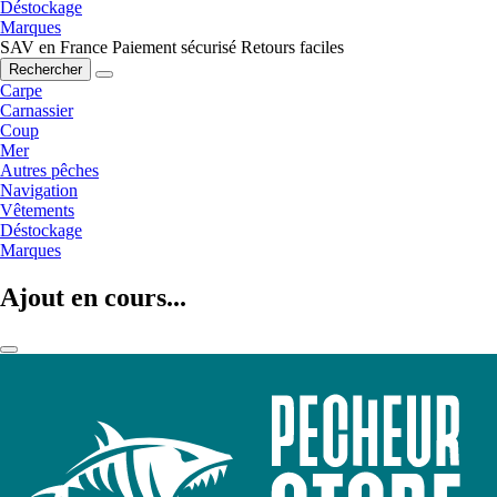
Déstockage
Marques
SAV en France
Paiement sécurisé
Retours faciles
Rechercher
Carpe
Carnassier
Coup
Mer
Autres pêches
Navigation
Vêtements
Déstockage
Marques
Ajout en cours...