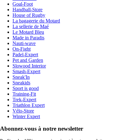
Goal-Foot
Handball-Store
House of Rugby
La bagagerie du Motard
La sellerie de Maé
Le Motard Bleu
Made in Paradis
Nauti-wave
On-Fight
Padel-Expert
Pet and Garden
Slowood Interior
Smash-Expert
Sneak'In
Sneakids
Sport is good
Training-Fit
Trek-Expert
Triathlon Expert
Vélo-Store
Winter Expert
Abonnez-vous à notre newsletter