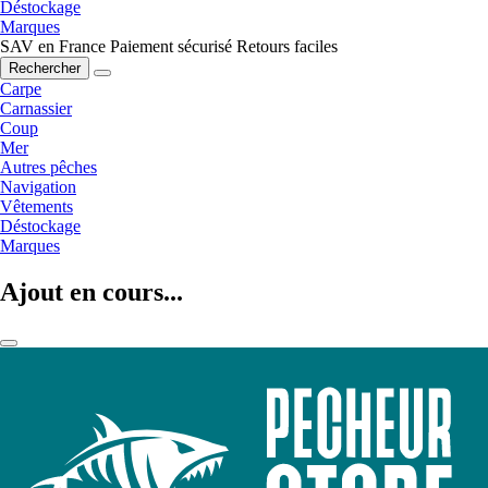
Déstockage
Marques
SAV en France
Paiement sécurisé
Retours faciles
Rechercher
Carpe
Carnassier
Coup
Mer
Autres pêches
Navigation
Vêtements
Déstockage
Marques
Ajout en cours...