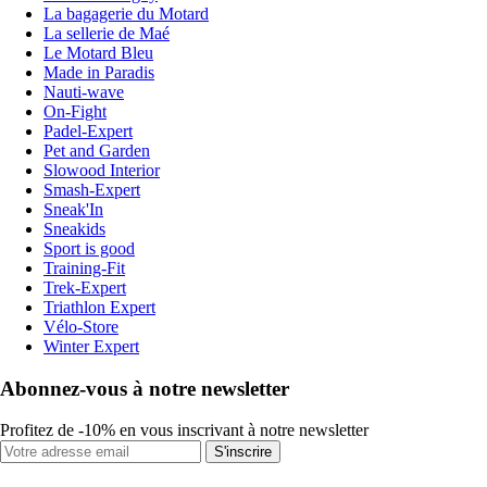
La bagagerie du Motard
La sellerie de Maé
Le Motard Bleu
Made in Paradis
Nauti-wave
On-Fight
Padel-Expert
Pet and Garden
Slowood Interior
Smash-Expert
Sneak'In
Sneakids
Sport is good
Training-Fit
Trek-Expert
Triathlon Expert
Vélo-Store
Winter Expert
Abonnez-vous à notre newsletter
Profitez de -10% en vous inscrivant à notre newsletter
S'inscrire