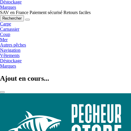
Déstockage
Marques
SAV en France
Paiement sécurisé
Retours faciles
Rechercher
Carpe
Carnassier
Coup
Mer
Autres pêches
Navigation
Vêtements
Déstockage
Marques
Ajout en cours...