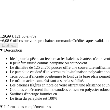
129,99 €
121,53 €
-7%
+6,08 €
offerts sur votre prochaine commande
Crédités après validati
Loading...
Description
Idéal pour la pêche au feeder car les baleines écartées n'entravent
Il peut être utilisé comme parapluie ou coupe-vent.
Le diamètre de 125 cm/50 pouces offre une couverture suffisante 
Le parapluie est doté d'un verrou multi-inclinaison polyvalent pou
Trois points d'ancrage positionnés le long de la base plate perme
Le mât en acier extra-résistant assure la stabilité.
Les baleines légères en fibre de verre offrent une résistance et une
Coutures entièrement thermo soudées et tissu en polyester robuste 
Sardines d'ancrage fournies en
Le tissu du parapluie est 100%
Informations complémentaires