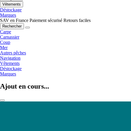
Vêtements
Déstockage
Marques
SAV en France
Paiement sécurisé
Retours faciles
Rechercher
Carpe
Carnassier
Coup
Mer
Autres pêches
Navigation
Vêtements
Déstockage
Marques
Ajout en cours...