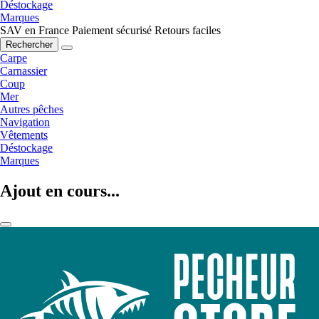
Déstockage
Marques
SAV en France
Paiement sécurisé
Retours faciles
Rechercher
Carpe
Carnassier
Coup
Mer
Autres pêches
Navigation
Vêtements
Déstockage
Marques
Ajout en cours...