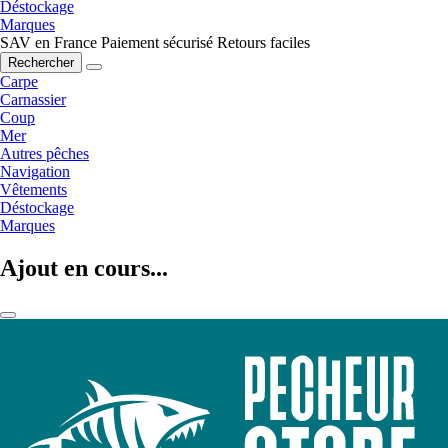
Déstockage
Marques
SAV en France
Paiement sécurisé
Retours faciles
Rechercher
Carpe
Carnassier
Coup
Mer
Autres pêches
Navigation
Vêtements
Déstockage
Marques
Ajout en cours...