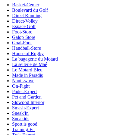
Basket-Center
Boulevard du Golf
Direct Running
Direct-Volley
Espace Golf
Foot-Store
Galop-Store
Goal-Foot
Handball-Store
House of Rugby
La bagagerie du Motard
La sellerie de Maé
Le Motard Bleu
Made in Paradis
Nauti-wave
On-Fight
Padel-Expert
Pet and Garden
Slowood Interior
Smash-Expert
Sneak'In
Sneakids
Sport is good
Training-Fit
Trek-Expert