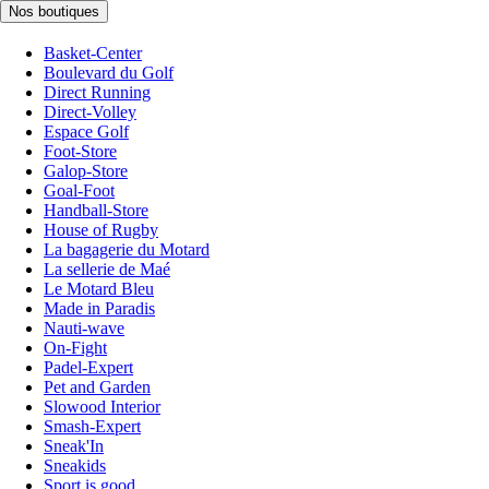
Nos boutiques
Basket-Center
Boulevard du Golf
Direct Running
Direct-Volley
Espace Golf
Foot-Store
Galop-Store
Goal-Foot
Handball-Store
House of Rugby
La bagagerie du Motard
La sellerie de Maé
Le Motard Bleu
Made in Paradis
Nauti-wave
On-Fight
Padel-Expert
Pet and Garden
Slowood Interior
Smash-Expert
Sneak'In
Sneakids
Sport is good