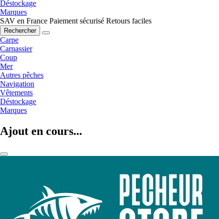
Déstockage
Marques
SAV en France
Paiement sécurisé
Retours faciles
Rechercher
Carpe
Carnassier
Coup
Mer
Autres pêches
Navigation
Vêtements
Déstockage
Marques
Ajout en cours...