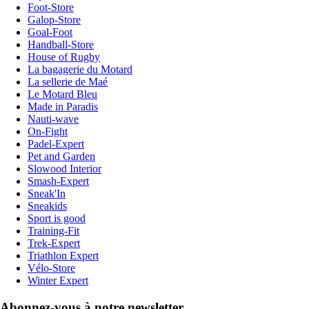
Foot-Store
Galop-Store
Goal-Foot
Handball-Store
House of Rugby
La bagagerie du Motard
La sellerie de Maé
Le Motard Bleu
Made in Paradis
Nauti-wave
On-Fight
Padel-Expert
Pet and Garden
Slowood Interior
Smash-Expert
Sneak'In
Sneakids
Sport is good
Training-Fit
Trek-Expert
Triathlon Expert
Vélo-Store
Winter Expert
Abonnez-vous à notre newsletter