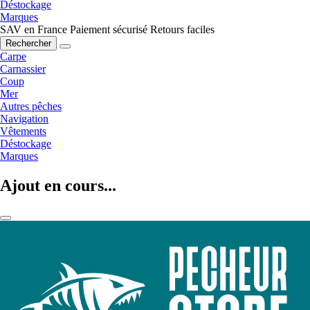
Déstockage
Marques
SAV en France
Paiement sécurisé
Retours faciles
Rechercher
Carpe
Carnassier
Coup
Mer
Autres pêches
Navigation
Vêtements
Déstockage
Marques
Ajout en cours...