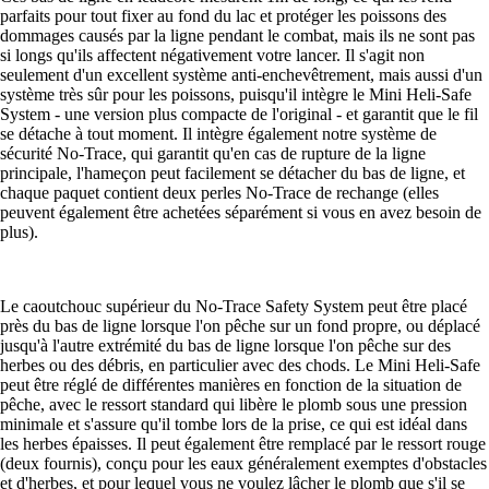
parfaits pour tout fixer au fond du lac et protéger les poissons des
dommages causés par la ligne pendant le combat, mais ils ne sont pas
si longs qu'ils affectent négativement votre lancer. Il s'agit non
seulement d'un excellent système anti-enchevêtrement, mais aussi d'un
système très sûr pour les poissons, puisqu'il intègre le Mini Heli-Safe
System - une version plus compacte de l'original - et garantit que le fil
se détache à tout moment. Il intègre également notre système de
sécurité No-Trace, qui garantit qu'en cas de rupture de la ligne
principale, l'hameçon peut facilement se détacher du bas de ligne, et
chaque paquet contient deux perles No-Trace de rechange (elles
peuvent également être achetées séparément si vous en avez besoin de
plus).
Le caoutchouc supérieur du No-Trace Safety System peut être placé
près du bas de ligne lorsque l'on pêche sur un fond propre, ou déplacé
jusqu'à l'autre extrémité du bas de ligne lorsque l'on pêche sur des
herbes ou des débris, en particulier avec des chods. Le Mini Heli-Safe
peut être réglé de différentes manières en fonction de la situation de
pêche, avec le ressort standard qui libère le plomb sous une pression
minimale et s'assure qu'il tombe lors de la prise, ce qui est idéal dans
les herbes épaisses. Il peut également être remplacé par le ressort rouge
(deux fournis), conçu pour les eaux généralement exemptes d'obstacles
et d'herbes, et pour lequel vous ne voulez lâcher le plomb que s'il se