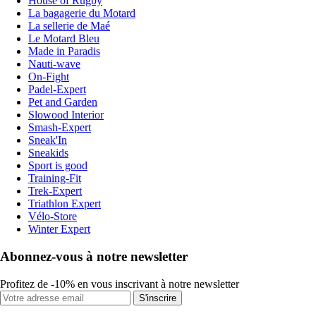
House of Rugby
La bagagerie du Motard
La sellerie de Maé
Le Motard Bleu
Made in Paradis
Nauti-wave
On-Fight
Padel-Expert
Pet and Garden
Slowood Interior
Smash-Expert
Sneak'In
Sneakids
Sport is good
Training-Fit
Trek-Expert
Triathlon Expert
Vélo-Store
Winter Expert
Abonnez-vous à notre newsletter
Profitez de -10% en vous inscrivant à notre newsletter
S'inscrire