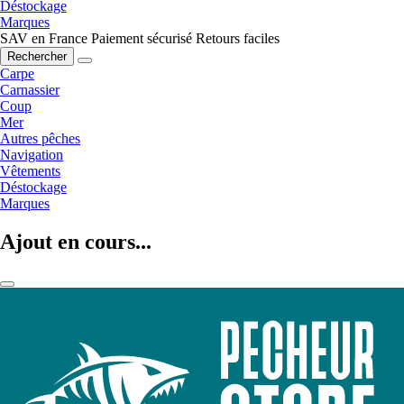
Déstockage
Marques
SAV en France
Paiement sécurisé
Retours faciles
Rechercher
Carpe
Carnassier
Coup
Mer
Autres pêches
Navigation
Vêtements
Déstockage
Marques
Ajout en cours...