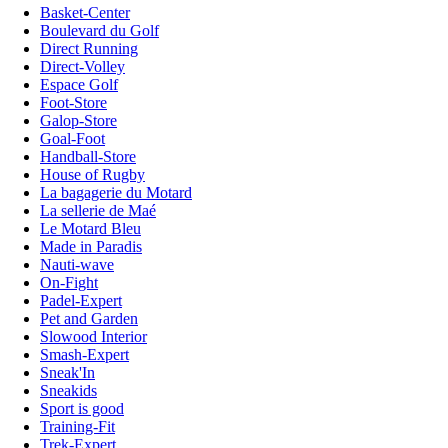
Basket-Center
Boulevard du Golf
Direct Running
Direct-Volley
Espace Golf
Foot-Store
Galop-Store
Goal-Foot
Handball-Store
House of Rugby
La bagagerie du Motard
La sellerie de Maé
Le Motard Bleu
Made in Paradis
Nauti-wave
On-Fight
Padel-Expert
Pet and Garden
Slowood Interior
Smash-Expert
Sneak'In
Sneakids
Sport is good
Training-Fit
Trek-Expert