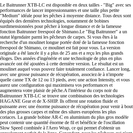
Le Baitrunner XTB-LC est disponible en deux tailles - "Big" avec ses
performances de lancer impressionnantes et une taille plus petite
"Medium" idéale pour les pêches à moyenne distance. Tous deux sont
équipés des dernières technologies, notamment de bobines
surdimensionnées pour pêcher à longue distance et de la fameuse
fonction Baitrunner freespool de Shimano.Le "Big Baitrunner" a un
statut légendaire parmi les pêcheurs de carpes. Si vous êtes à la
recherche d'un moulinet longue portée doté de la fameuse fonction
freespool de Shimano, ce moulinet est fait pour vous. La version
originale a été lancée il y a plus de 25 ans et a reçu les plus grands
éloges. Des années d'ingénérie et une technologie de plus en plus
avancée ont été ajoutées à cette dernière version. Le résultat est un
moulinet auquel vous pouvez faire totalement confiance. Lancer long,
avec une grosse puissance de récupération, associez-le à n'importe
quelle canne TX de 12 ou 13 pieds, avec une action Intensity, et vous
aurez une configuration qui maximisera vos performances et
augmentera votre plaisir de pêche.A l'intérieur du corps noir du
Baitruunner XTB-LC se trouve une combinaison des technologies
HAGANE Gear et de X-SHIP. Ils offrent une rotation fluide et
puissante avec une énorme puissance de récupération pour venir à bout
des plus grosses carpes et même des silures européens les plus
coriaces. La grande bobine AR-C en aluminium du plus gros modèle
peut contenir une quantité énorme de fil et bénéficie de l'oscillation
Slow Speed combinée à l'Aero Wrap, ce qui permet d'obtenir un