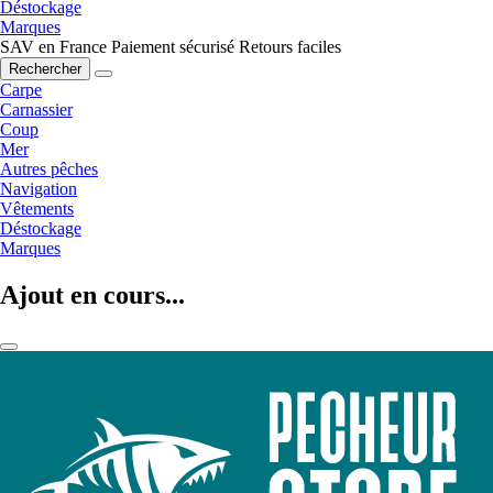
Déstockage
Marques
SAV en France
Paiement sécurisé
Retours faciles
Rechercher
Carpe
Carnassier
Coup
Mer
Autres pêches
Navigation
Vêtements
Déstockage
Marques
Ajout en cours...