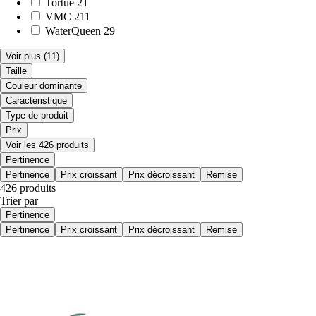
Tortue
21
VMC
211
WaterQueen
29
Voir plus
(11)
Taille
Couleur dominante
Caractéristique
Type de produit
Prix
Voir les 426 produits
Pertinence
Pertinence
Prix croissant
Prix décroissant
Remise
426 produits
Trier par
Pertinence
Pertinence
Prix croissant
Prix décroissant
Remise