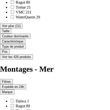
Ragot
89
Tortue
21
VMC
211
WaterQueen
29
Voir plus
(11)
Taille
Couleur dominante
Caractéristique
Type de produit
Prix
Voir les 426 produits
Montages - Mer
Filtres
Expédié en 24h
Marque
Daiwa
1
Ragot
89