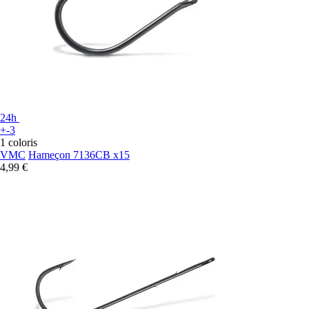
24h
+-3
1 coloris
VMC
Hameçon 7136CB x15
4,99 €