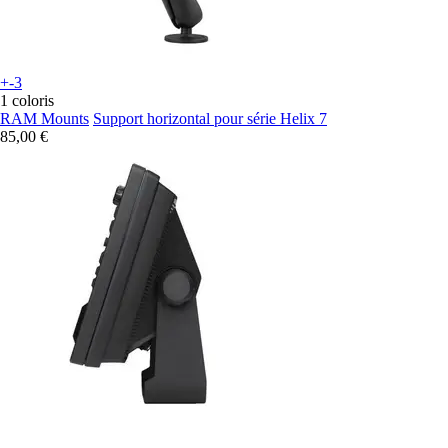
+-3
1 coloris
RAM Mounts
Support horizontal pour série Helix 7
85,00 €