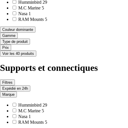
Humminbird
29
M.C Marine
5
Nasa
1
RAM Mounts
5
Couleur dominante
Gamme
Type de produit
Prix
Voir les 40 produits
Supports et connectiques
Filtres
Expédié en 24h
Marque
Humminbird
29
M.C Marine
5
Nasa
1
RAM Mounts
5