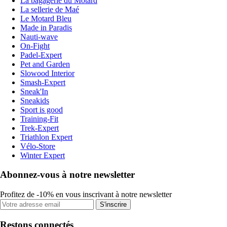
La bagagerie du Motard
La sellerie de Maé
Le Motard Bleu
Made in Paradis
Nauti-wave
On-Fight
Padel-Expert
Pet and Garden
Slowood Interior
Smash-Expert
Sneak'In
Sneakids
Sport is good
Training-Fit
Trek-Expert
Triathlon Expert
Vélo-Store
Winter Expert
Abonnez-vous à notre newsletter
Profitez de -10% en vous inscrivant à notre newsletter
S'inscrire
Restons connectés