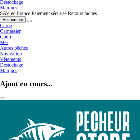
Déstockage
Marques
SAV en France
Paiement sécurisé
Retours faciles
Rechercher
Carpe
Carnassier
Coup
Mer
Autres pêches
Navigation
Vêtements
Déstockage
Marques
Ajout en cours...