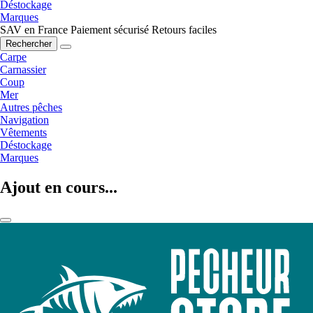
Déstockage
Marques
SAV en France
Paiement sécurisé
Retours faciles
Rechercher
Carpe
Carnassier
Coup
Mer
Autres pêches
Navigation
Vêtements
Déstockage
Marques
Ajout en cours...