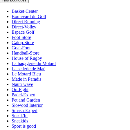
Nos boutiques
Basket-Center
Boulevard du Golf
Direct Running
Direct-Volley
Espace Golf
Foot-Store
Galop-Store
Goal-Foot
Handball-Store
House of Rugby
La bagagerie du Motard
La sellerie de Maé
Le Motard Bleu
Made in Paradis
Nauti-wave
On-Fight
Padel-Expert
Pet and Garden
Slowood Interior
Smash-Expert
Sneak'In
Sneakids
Sport is good