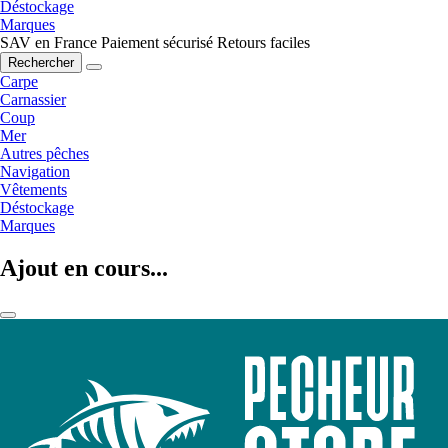
Déstockage
Marques
SAV en France
Paiement sécurisé
Retours faciles
Rechercher
Carpe
Carnassier
Coup
Mer
Autres pêches
Navigation
Vêtements
Déstockage
Marques
Ajout en cours...