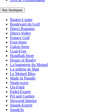
Nos boutiques
Basket-Center
Boulevard du Golf
Direct Running
Direct-Volley
Espace Golf
Foot-Store
Galop-Store
Goal-Foot
Handball-Store
House of Rugby
La bagagerie du Motard
La sellerie de Maé
Le Motard Bleu
Made in Paradis
Nauti-wave
On-Fight
Padel-Expert
Pet and Garden
Slowood Interior
Smash-Expert
Sneak'In