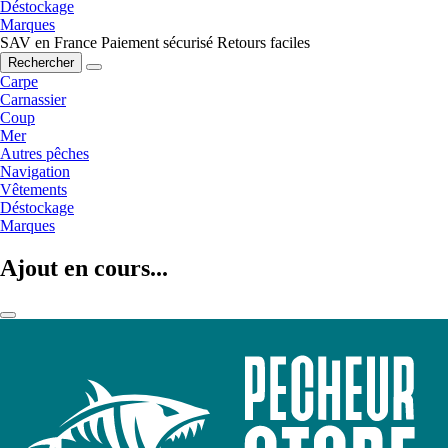
Déstockage
Marques
SAV en France
Paiement sécurisé
Retours faciles
Rechercher
Carpe
Carnassier
Coup
Mer
Autres pêches
Navigation
Vêtements
Déstockage
Marques
Ajout en cours...