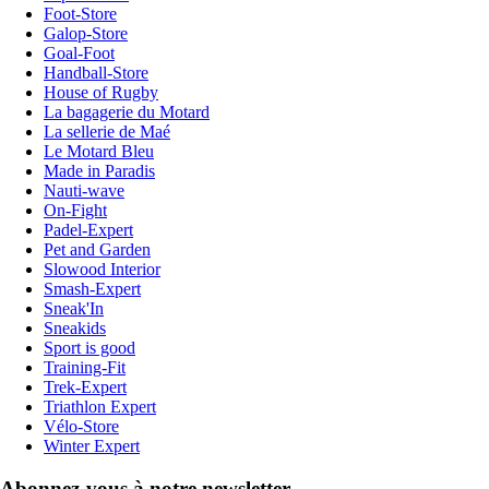
Foot-Store
Galop-Store
Goal-Foot
Handball-Store
House of Rugby
La bagagerie du Motard
La sellerie de Maé
Le Motard Bleu
Made in Paradis
Nauti-wave
On-Fight
Padel-Expert
Pet and Garden
Slowood Interior
Smash-Expert
Sneak'In
Sneakids
Sport is good
Training-Fit
Trek-Expert
Triathlon Expert
Vélo-Store
Winter Expert
Abonnez-vous à notre newsletter