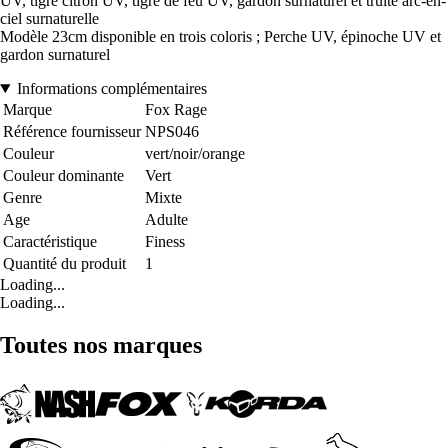
UV, tigre citron UV, tigre de feu UV, gardon surnaturel et truite arc-en-
ciel surnaturelle
Modèle 23cm disponible en trois coloris ; Perche UV, épinoche UV et
gardon surnaturel
Informations complémentaires
Marque
Fox Rage
Référence fournisseur
NPS046
Couleur
vert/noir/orange
Couleur dominante
Vert
Genre
Mixte
Age
Adulte
Caractéristique
Finess
Quantité du produit
1
Loading...
Loading...
Toutes nos marques