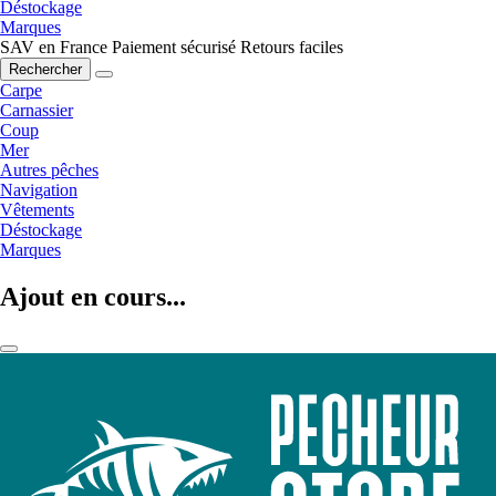
Déstockage
Marques
SAV en France
Paiement sécurisé
Retours faciles
Rechercher
Carpe
Carnassier
Coup
Mer
Autres pêches
Navigation
Vêtements
Déstockage
Marques
Ajout en cours...