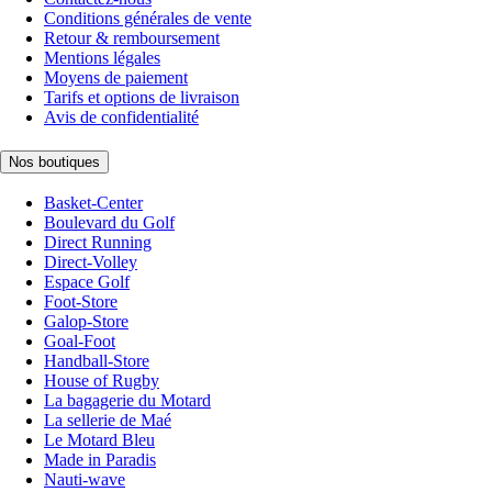
Conditions générales de vente
Retour & remboursement
Mentions légales
Moyens de paiement
Tarifs et options de livraison
Avis de confidentialité
Nos boutiques
Basket-Center
Boulevard du Golf
Direct Running
Direct-Volley
Espace Golf
Foot-Store
Galop-Store
Goal-Foot
Handball-Store
House of Rugby
La bagagerie du Motard
La sellerie de Maé
Le Motard Bleu
Made in Paradis
Nauti-wave