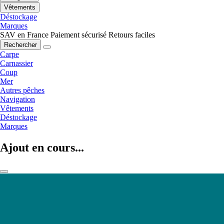
Vêtements
Déstockage
Marques
SAV en France
Paiement sécurisé
Retours faciles
Rechercher
Carpe
Carnassier
Coup
Mer
Autres pêches
Navigation
Vêtements
Déstockage
Marques
Ajout en cours...