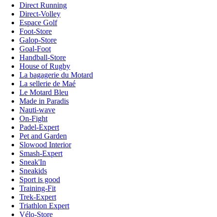
Direct Running
Direct-Volley
Espace Golf
Foot-Store
Galop-Store
Goal-Foot
Handball-Store
House of Rugby
La bagagerie du Motard
La sellerie de Maé
Le Motard Bleu
Made in Paradis
Nauti-wave
On-Fight
Padel-Expert
Pet and Garden
Slowood Interior
Smash-Expert
Sneak'In
Sneakids
Sport is good
Training-Fit
Trek-Expert
Triathlon Expert
Vélo-Store