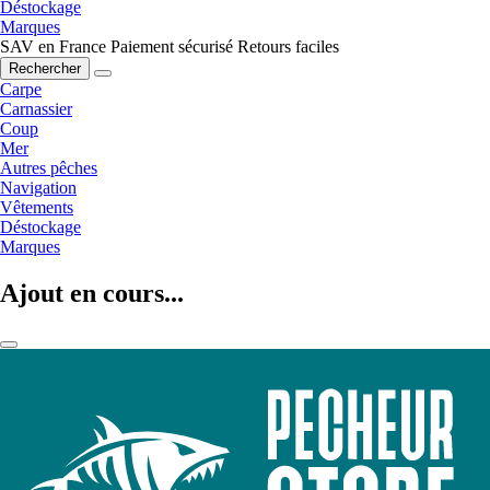
Déstockage
Marques
SAV en France
Paiement sécurisé
Retours faciles
Rechercher
Carpe
Carnassier
Coup
Mer
Autres pêches
Navigation
Vêtements
Déstockage
Marques
Ajout en cours...