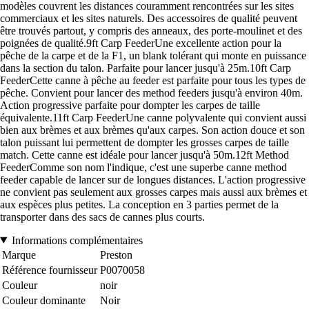
modèles couvrent les distances couramment rencontrées sur les sites
commerciaux et les sites naturels. Des accessoires de qualité peuvent
être trouvés partout, y compris des anneaux, des porte-moulinet et des
poignées de qualité.9ft Carp FeederUne excellente action pour la
pêche de la carpe et de la F1, un blank tolérant qui monte en puissance
dans la section du talon. Parfaite pour lancer jusqu'à 25m.10ft Carp
FeederCette canne à pêche au feeder est parfaite pour tous les types de
pêche. Convient pour lancer des method feeders jusqu'à environ 40m.
Action progressive parfaite pour dompter les carpes de taille
équivalente.11ft Carp FeederUne canne polyvalente qui convient aussi
bien aux brèmes et aux brèmes qu'aux carpes. Son action douce et son
talon puissant lui permettent de dompter les grosses carpes de taille
match. Cette canne est idéale pour lancer jusqu'à 50m.12ft Method
FeederComme son nom l'indique, c'est une superbe canne method
feeder capable de lancer sur de longues distances. L'action progressive
ne convient pas seulement aux grosses carpes mais aussi aux brèmes et
aux espèces plus petites. La conception en 3 parties permet de la
transporter dans des sacs de cannes plus courts.
Informations complémentaires
Marque
Preston
Référence fournisseur
P0070058
Couleur
noir
Couleur dominante
Noir