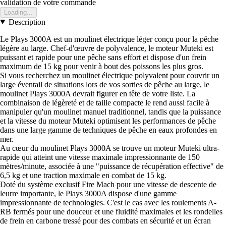
validation de votre commande
Loading...
Description
Le Plays 3000A est un moulinet électrique léger conçu pour la pêche
légère au large. Chef-d'œuvre de polyvalence, le moteur Muteki est
puissant et rapide pour une pêche sans effort et dispose d'un frein
maximum de 15 kg pour venir à bout des poissons les plus gros.
Si vous recherchez un moulinet électrique polyvalent pour couvrir un
large éventail de situations lors de vos sorties de pêche au large, le
moulinet Plays 3000A devrait figurer en tête de votre liste. La
combinaison de légèreté et de taille compacte le rend aussi facile à
manipuler qu'un moulinet manuel traditionnel, tandis que la puissance
et la vitesse du moteur Muteki optimisent les performances de pêche
dans une large gamme de techniques de pêche en eaux profondes en
mer.
Au cœur du moulinet Plays 3000A se trouve un moteur Muteki ultra-
rapide qui atteint une vitesse maximale impressionnante de 150
mètres/minute, associée à une "puissance de récupération effective" de
6,5 kg et une traction maximale en combat de 15 kg.
Doté du système exclusif Fire Mach pour une vitesse de descente de
leurre importante, le Plays 3000A dispose d'une gamme
impressionnante de technologies. C'est le cas avec les roulements A-
RB fermés pour une douceur et une fluidité maximales et les rondelles
de frein en carbone tressé pour des combats en sécurité et un écran