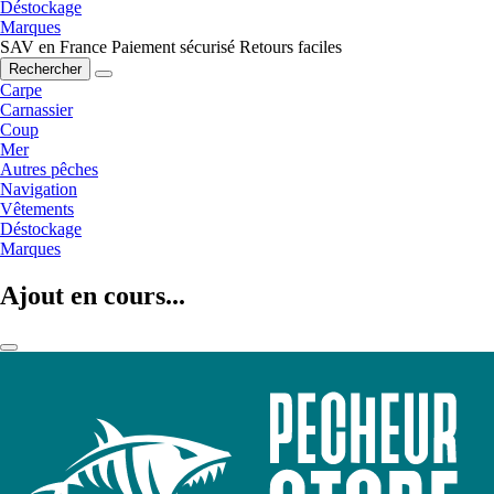
Déstockage
Marques
SAV en France
Paiement sécurisé
Retours faciles
Rechercher
Carpe
Carnassier
Coup
Mer
Autres pêches
Navigation
Vêtements
Déstockage
Marques
Ajout en cours...