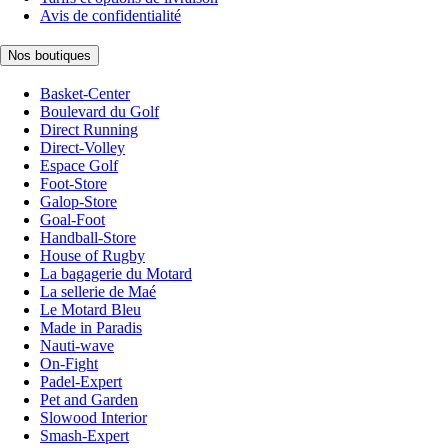
Avis de confidentialité
Nos boutiques
Basket-Center
Boulevard du Golf
Direct Running
Direct-Volley
Espace Golf
Foot-Store
Galop-Store
Goal-Foot
Handball-Store
House of Rugby
La bagagerie du Motard
La sellerie de Maé
Le Motard Bleu
Made in Paradis
Nauti-wave
On-Fight
Padel-Expert
Pet and Garden
Slowood Interior
Smash-Expert