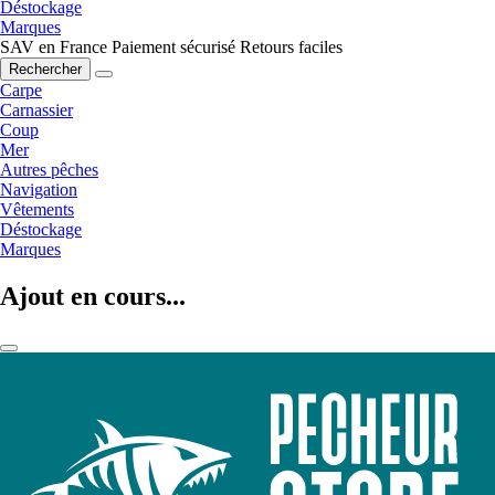
Déstockage
Marques
SAV en France
Paiement sécurisé
Retours faciles
Rechercher
Carpe
Carnassier
Coup
Mer
Autres pêches
Navigation
Vêtements
Déstockage
Marques
Ajout en cours...