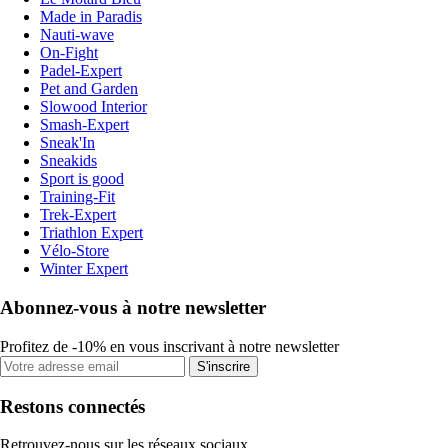
Made in Paradis
Nauti-wave
On-Fight
Padel-Expert
Pet and Garden
Slowood Interior
Smash-Expert
Sneak'In
Sneakids
Sport is good
Training-Fit
Trek-Expert
Triathlon Expert
Vélo-Store
Winter Expert
Abonnez-vous à notre newsletter
Profitez de -10% en vous inscrivant à notre newsletter
S'inscrire
Restons connectés
Retrouvez-nous sur les réseaux sociaux